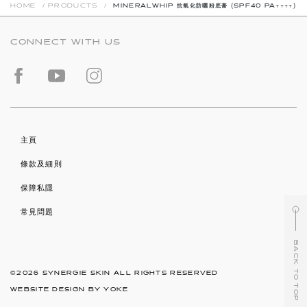
HOME
/
PRODUCTS
/
MINERALWHIP 抗氧化防曬粉底膏 (SPF40 PA++++)
CONNECT WITH US
主頁
條款及細則
保障私隱
常見問題
BACK TO TOP
©2026 SYNERGIE SKIN ALL RIGHTS RESERVED
WEBSITE DESIGN BY
YOKE