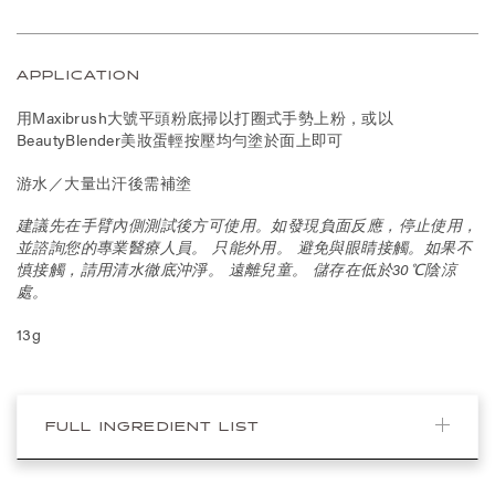
APPLICATION
用Maxibrush大號平頭粉底掃以打圈式手勢上粉，或以
BeautyBlender美妝蛋輕按壓均勻塗於面上即可
游水／大量出汗後需補塗
建議先在手臂內側測試後方可使用。如發現負面反應，停止使用，
並諮詢您的專業醫療人員。 只能外用。 避免與眼睛接觸。如果不
慎接觸，請用清水徹底沖淨。 遠離兒童。 儲存在低於30℃陰涼
處。
13g
FULL INGREDIENT LIST