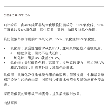
DESCRIPTION
4合1粉底，含40%純正非納米化礦物防曬成分－20%氧化鋅、15%
二氧化鈦及5%氧化鐵，提供底妝、遮瑕、防曬及抗氧化作用。
具防禦紫外線作用的20%氧化鋅、15%二氧化鈦和5%氧化鐵。
氧化鋅：廣譜性阻擋UVA及UVB，並可鎮靜痘痘／過敏肌膚。
經微米化，因此不造成泛白 。
二氧化鈦：阻擋UVB及部分UVA。
氧化鐵：天然礦物色料，高濃度，提升遮瑕能力，可加強UVA
和UVB保護，阻擋紫外線，減低色斑形成。
具保濕、抗氧化及促進修復作用的角鯊烯，保護皮膚，中和紫外線
和污染物引起的自由基，同時減少皮膚水分流失及增強皮膚免疫系
統 。
採用最優質的醫學級三精雲母，提供柔光散射效果。
由淺至深: