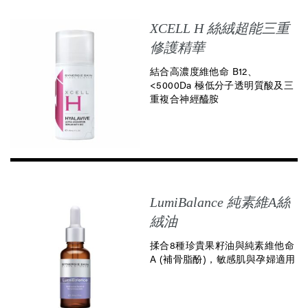
XCELL H 絲絨超能三重
修護精華
結合高濃度維他命 B12、
<5000Da 極低分子透明質酸及三
重複合神經醯胺
LumiBalance 純素維A絲
絨油
揉合8種珍貴果籽油與純素維他命
A (補骨脂酚)，敏感肌與孕婦適用