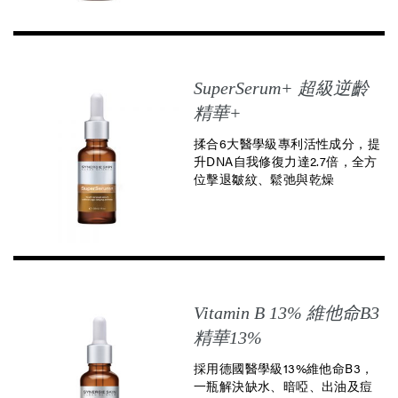
SuperSerum+ 超級逆齡
精華+
揉合6大醫學級專利活性成分，
提
升DNA自我修復力達2.7倍，全方
位擊退皺紋、鬆弛與乾燥
Vitamin B 13% 維他命B3
精華13%
採用德國醫學級13%維他命B3，
一瓶解決缺水、暗啞、出油及痘