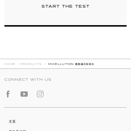
START THE TEST
HOME
/
PRODUCTS
/
MICELLUTION 微胞磁石卸妝水
CONNECT WITH US
主頁