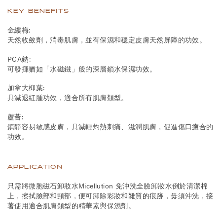
KEY BENEFITS
金縷梅:
天然收斂劑，消毒肌膚，並有保濕和穩定皮膚天然屏障的功效。
PCA鈉:
可發揮猶如「水磁鐵」般的深層鎖水保濕功效。
加拿大枊葉:
具減退紅腫功效，適合所有肌膚類型。
蘆薈:
鎮靜容易敏感皮膚，具減輕灼熱刺痛、滋潤肌膚，促進傷口癒合的
功效。
APPLICATION
只需將微胞磁石卸妝水Micellution 免沖洗全臉卸妝水倒於清潔棉
上，擦拭臉部和頸部，便可卸除彩妝和雜質的痕跡，毋須沖洗，接
著使用適合肌膚類型的精華素與保濕劑。