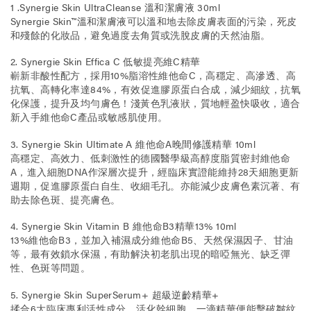
1 .Synergie Skin UltraCleanse 溫和潔膚液 30ml
Synergie Skin™溫和潔膚液可以溫和地去除皮膚表面的污染，死皮
和殘餘的化妝品，避免過度去角質或洗脫皮膚的天然油脂。
2. Synergie Skin Effica C 低敏提亮維C精華
嶄新非酸性配方，採用10%脂溶性維他命C，高穩定、高滲透、高
抗氧、高轉化率達84%，有效促進膠原蛋白合成，減少細紋，抗氧
化保護，提升及均勻膚色！淺黃色乳液狀，質地輕盈快吸收，適合
新入手維他命C產品或敏感肌使用。
3. Synergie Skin Ultimate A 維他命A晚間修護精華 10ml
高穩定、高效力、低刺激性的德國醫學級高醇度脂質密封維他命
A，進入細胞DNA作深層次提升，經臨床實證能維持28天細胞更新
週期，促進膠原蛋白自生、收細毛孔。亦能減少皮膚色素沉著、有
助去除色斑、提亮膚色。
4. Synergie Skin Vitamin B 維他命B3精華13% 10ml
13%維他命B3，並加入補濕成分維他命B5、天然保濕因子、甘油
等，最有效鎖水保濕，有助解決初老肌出現的暗啞無光、缺乏彈
性、色斑等問題。
5. Synergie Skin SuperSerum+ 超級逆齡精華+
揉合6大臨床專利活性成分，活化幹細胞，一滴精華便能擊破皺紋