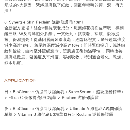
形成的5大原因，緊緻肌膚撫平細紋，回復年輕時的彈、潤、有光
澤！
6. Synergie Skin Reclaim 逆齡修護霜 10ml
全新配方登場！結合3種抗衰老成分：斑葉鐘花樹樹皮萃取、棕櫚
醯三肽-38及海洋胞外多醣，一支做到：抗衰老、袪皺、緊緻提
拉、保濕提亮！從基因層面延緩衰老，經臨床證實，15分鐘鬆弛度
減少高達18%， 魚尾紋深度減少高達16%！即時緊緻提升，減淡細
紋和皺紋，由內至外延緩衰老，讓肌膚回復飽滿彈性 ，同時改善
肌膚粗糙度、鬆弛度及平滑度。容易吸收，特別適合老化、乾燥、
缺水肌膚。
APPLICATION
日：BioCleanse 仿脂卸妝潔面乳 >SuperSerum+ 超級逆齡精華+
> Effica C 低敏提亮維C精華 > Reclaim 逆齡修護霜
夜：BioCleanse 仿脂卸妝潔面乳 > Ultimate A 維他命A晚間修護
精華 > Vitamin B 維他命B3精華13% > Reclaim 逆齡修護霜