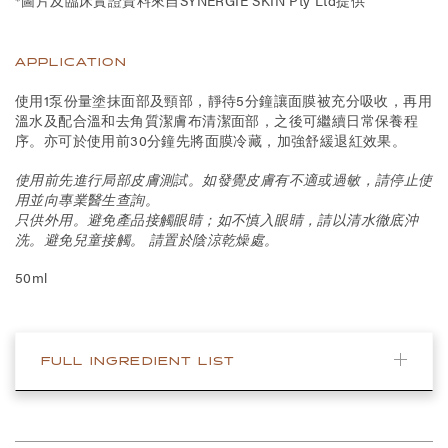
*圖片及臨床實證資料來自SYNERGIE SKIN Pty Ltd提供
APPLICATION
使用1泵份量塗抹面部及頸部，靜待5分鐘讓面膜被充分吸收，再用
溫水及配合溫和去角質潔膚布清潔面部，之後可繼續日常保養程
序。亦可於使用前30分鐘先將面膜冷藏，加強舒緩退紅效果。
使用前先進行局部皮膚測試。如發覺皮膚有不適或過敏，請停止使
用並向專業醫生查詢。
只供外用。避免產品接觸眼睛；如不慎入眼睛，請以清水徹底沖
洗。避免兒童接觸。 請置於陰涼乾燥處。
50ml
FULL INGREDIENT LIST