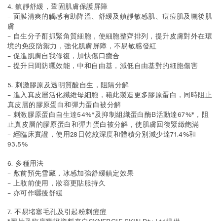
4. 鎮靜舒緩，鞏固肌膚保護屏障
– 面膜清爽的觸感有助降溫、舒緩及鎮靜敏感肌、痘痘肌及曬後肌
膚
– 自生分子酊抓緊角質細胞，使細胞整齊排列，提升皮膚對外在環
境的免疫防禦力，強化肌膚屏障，不易敏感發紅
– 促進肌膚自我修復，加快傷口癒合
– 提升日間防曬效能，中和自由基，減低自由基對的細胞傷害
5. 刺激膠原及透明質酸自生，阻隔分解
– 進入真皮層活化纖維母細胞，籍此製造更多膠原蛋白，同時阻止
真皮層的膠原蛋白和彈力蛋白被分解
– 刺激膠原蛋白自生達54%*及抑制組織蛋白酶B活動達67%*，阻
止真皮層的膠原蛋白和彈力蛋白被分解，使肌膚回復緊緻飽滿
– 經臨床實證，使用28日乾紋深度和體積分別減少達71.4%和
93.5%
6. 多種用法
– 敷前預先雪藏，冰感加強舒緩鎮定效果
– 上妝前使用，妝容更貼服持久
– 亦可作曬後舒緩
7. 不易堵塞毛孔及引起粉刺痘痘