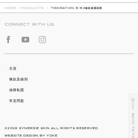
HOME
/
PRODUCTS
/
TRIDRATION B B3極速鎖濕面膜
CONNECT WITH US
主頁
條款及細則
保障私隱
常見問題
BACK TO TOP
©2026 SYNERGIE SKIN ALL RIGHTS RESERVED
WEBSITE DESIGN BY
YOKE