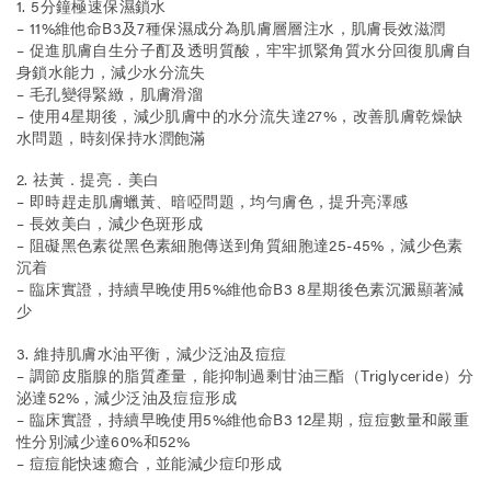
1. 5分鐘極速保濕鎖水
– 11%維他命B3及7種保濕成分為肌膚層層注水，肌膚長效滋潤
– 促進肌膚自生分子酊及透明質酸，牢牢抓緊角質水分回復肌膚自
身鎖水能力，減少水分流失
– 毛孔變得緊緻，肌膚滑溜
– 使用4星期後，減少肌膚中的水分流失達27%，改善肌膚乾燥缺
水問題，時刻保持水潤飽滿
2. 祛黃．提亮．美白
– 即時趕走肌膚蠟黃、暗啞問題，均勻膚色，提升亮澤感
– 長效美白，減少色斑形成
– 阻礙黑色素從黑色素細胞傳送到角質細胞達25-45%，減少色素
沉着
– 臨床實證，持續早晚使用5%維他命B3 8星期後色素沉澱顯著減
少
3. 維持肌膚水油平衡，減少泛油及痘痘
– 調節皮脂腺的脂質產量，能抑制過剩甘油三酯（Triglyceride）分
泌達52%，減少泛油及痘痘形成
– 臨床實證，持續早晚使用5%維他命B3 12星期，痘痘數量和嚴重
性分別減少達60%和52%
– 痘痘能快速癒合，並能減少痘印形成