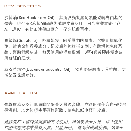
KEY BENEFITS
沙棘油(Sea Buckthorn Oil) – 其所含類胡蘿蔔素能逆轉自由基的
侵害，維他命K和植物固醇則減輕皮膚泛紅，另含有豐富維他命
A、E和C，有助加速傷口癒合，促進肌膚再生。
角鯊烯(Squalene) – 舒緩乾燥、飽受壓力的肌膚。含豐富抗氧化
劑、維他命和營養成分，是皮膚的強效補充劑，有助增強免疫系
統，幫助舒緩皮膚，每天使用純淨角鯊烯，3至4週後即能穩定皮
膚發紅的症狀。
薰衣草精油(Lavender essential Oil) – 溫和舒緩肌膚，具抗菌、防
感染及保護功效。
APPLICATION
作為敏感及泛紅肌膚晚間保養之最後步驟。亦適用作美容療程後的
保濕劑。若之後須使用礦物彩妝，請先以紙巾輕印皮膚。
建議先在手臂內側測試後方可使用。如發現負面反應，停止使用，
並諮詢您的專業醫療人員。只能外用。 避免與眼睛接觸。如果不