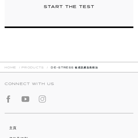
START THE TEST
HOME
/
PRODUCTS
/
DE-STRESS 敏感肌膚急救精油
CONNECT WITH US
主頁